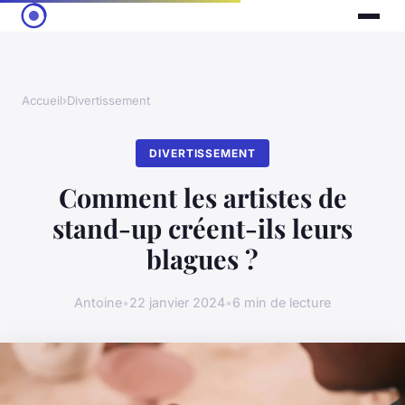
Accueil
›
Divertissement
DIVERTISSEMENT
Comment les artistes de
stand-up créent-ils leurs
blagues ?
Antoine
•
22 janvier 2024
•
6 min de lecture