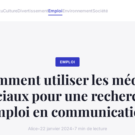
tu
Culture
Divertissement
Emploi
Environnement
Société
EMPLOI
ment utiliser les mé
ciaux pour une recher
mploi en communicati
Alice
•
22 janvier 2024
•
7 min de lecture