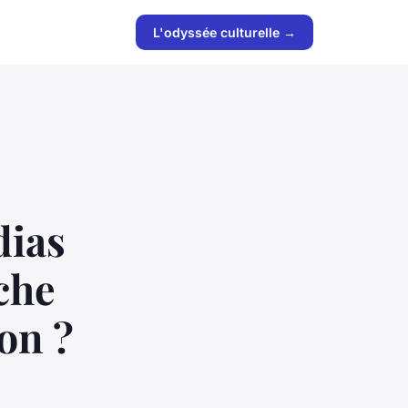
L'odyssée culturelle →
dias
che
on ?