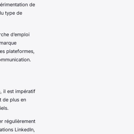
périmentation de
du type de
erche d’emploi
e marque
tes plateformes,
ommunication.
 il est impératif
et de plus en
els.
ier régulièrement
cations LinkedIn,