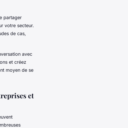
e partager
r votre secteur.
tudes de cas,
nversation avec
ions et créez
lent moyen de se
reprises et
euvent
nombreuses