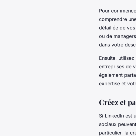
Pour commencer, 
comprendre une p
détaillée de vo
ou de managers p
dans votre descr
Ensuite, utilise
entreprises de v
également parta
expertise et vo
Créez et p
Si LinkedIn est 
sociaux peuvent
particulier, la 