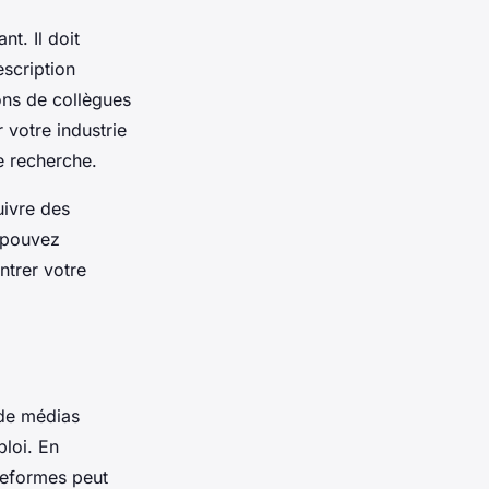
nt. Il doit
escription
ons de collègues
 votre industrie
de recherche.
uivre des
s pouvez
ntrer votre
 de médias
ploi. En
ateformes peut