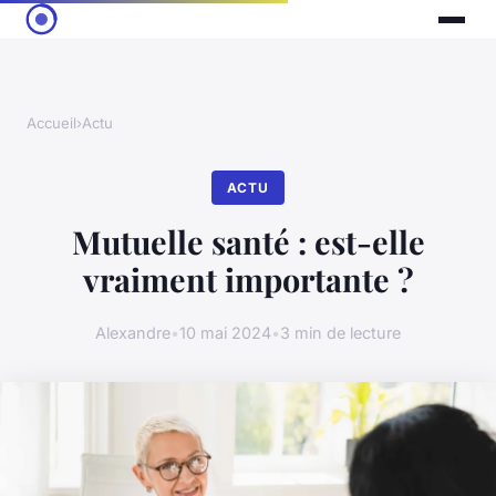
Accueil
›
Actu
ACTU
Mutuelle santé : est-elle
vraiment importante ?
Alexandre
•
10 mai 2024
•
3 min de lecture